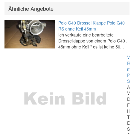
Ähnliche Angebote
Polo G40 Drossel Klappe Polo G40
RS ohne Keil 45mm
Ich verkaufe eine bearbeitete
Drosselklappe von einem Polo G40 .
45mm ohne Keil " es ist keine 50...
VW
ROT
mei
PO
SC
AL
VO
DA
FA
HA
TÜ
ER
SP