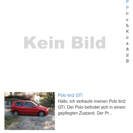
Pol
PS
Hal
ver
Mot
Kol
ob
ang
Ans
läs
Blo.
Polo 6n2 GTI
Hallo, ich verkaufe meinen Polo 6n2
GTI. Der Polo befindet sich in einem
gepflegten Zustand. Der Pr...