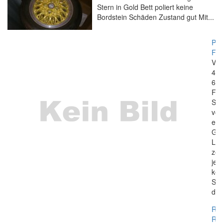
Stern in Gold Bett poliert keine
Bordstein Schäden Zustand gut Mit...
Pol
Fel
Ver
4x 
6n
Fel
St
von
ei
GT
Lei
zer
jed
kei
Sch
die 
Ron
R10