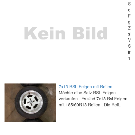
Seh
erh
Fel
geb
Zus
sin
Vre
Spo
in 
195/
7x13 RSL Felgen mit Reifen
Möchte eine Satz RSL Felgen
verkaufen . Es sind 7x13 Rsl Felgen
mit 185/60R13 Reifen . Die Reif...