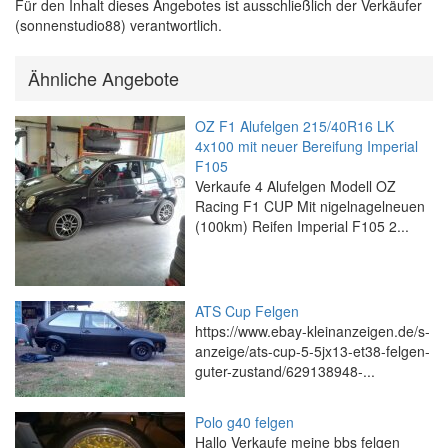
Für den Inhalt dieses Angebotes ist ausschließlich der Verkäufer
(sonnenstudio88) verantwortlich.
Ähnliche Angebote
OZ F1 Alufelgen 215/40R16 LK
4x100 mit neuer Bereifung Imperial
F105
Verkaufe 4 Alufelgen Modell OZ
Racing F1 CUP Mit nigelnagelneuen
(100km) Reifen Imperial F105 2...
ATS Cup Felgen
https://www.ebay-kleinanzeigen.de/s-
anzeige/ats-cup-5-5jx13-et38-felgen-
guter-zustand/629138948-...
Polo g40 felgen
Hallo Verkaufe meine bbs felgen